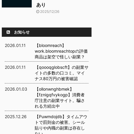
あり
2025/12/26
お知らせ
2026.01.11
【bloomreach】
work.bloomreachtopの評価
商品は架空で怪しい副業？
2026.01.11
【qoooqglobscft】の副業サ
イトの多数の口コミ。マイ
ナス80万円の被害確認
2026.01.03
【ollonwnghbmek】
【fznigqfvykogp】消費者
庁注意の副業サイト。騙さ
れる方続出中
2025.12.26
【Puwmdojdb】タイムアウ
トで罰則金の被害。シール
貼りや内職の副業は存在し
ない