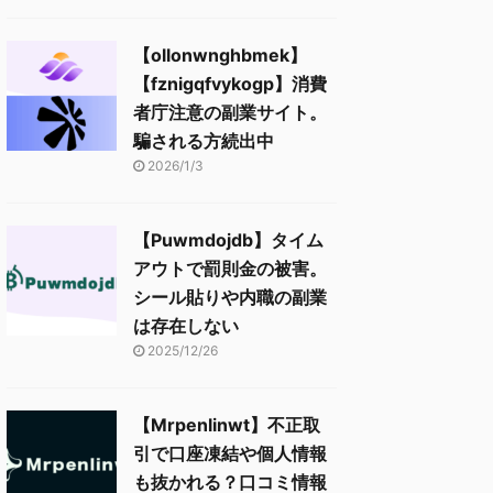
【ollonwnghbmek】
【fznigqfvykogp】消費
者庁注意の副業サイト。
騙される方続出中
2026/1/3
【Puwmdojdb】タイム
アウトで罰則金の被害。
シール貼りや内職の副業
は存在しない
2025/12/26
【Mrpenlinwt】不正取
引で口座凍結や個人情報
も抜かれる？口コミ情報