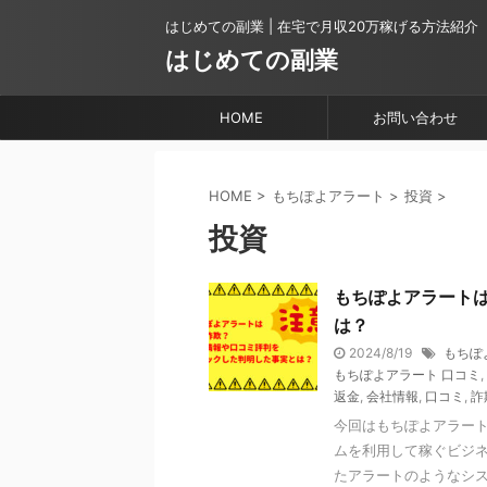
はじめての副業 | 在宅で月収20万稼げる方法紹介
はじめての副業
HOME
お問い合わせ
HOME
>
もちぽよアラート
>
投資
>
投資
もちぽよアラート
は？
2024/8/19
もちぽ
もちぽよアラート 口コミ
,
返金
,
会社情報
,
口コミ
,
詐
今回はもちぽよアラート
ムを利用して稼ぐビジネ
たアラートのようなシステ