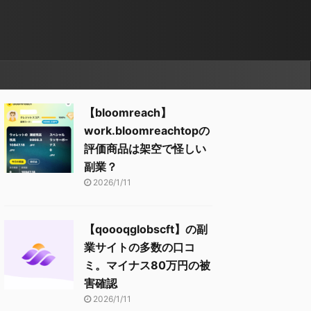
【bloomreach】
work.bloomreachtopの
評価商品は架空で怪しい
副業？
2026/1/11
【qoooqglobscft】の副
業サイトの多数の口コ
ミ。マイナス80万円の被
害確認
2026/1/11