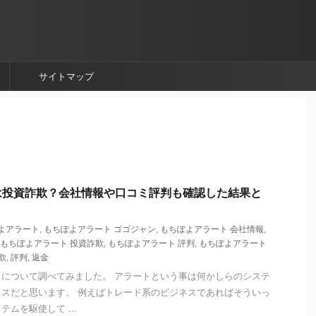
サイトマップ
は投資詐欺？会社情報や口コミ評判も確認した結果と
よアラート
,
もちぽよアラート ゴゴジャン
,
もちぽよアラート 会社情報
,
もちぽよアラート 投資詐欺
,
もちぽよアラート 評判
,
もちぽよアラート
欺
,
評判
,
返金
について調べてみました。 アラートという事は何かしらのシステ
スだと思います。 例えばトレード系のビジネスであればそういっ
ムを駆使して ...