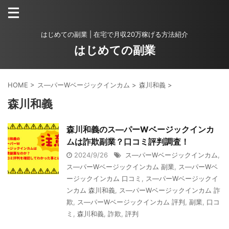
はじめての副業 | 在宅で月収20万稼げる方法紹介
はじめての副業
HOME
>
ス―パーWベージックインカム
>
森川和義
>
森川和義
森川和義のス―パーWベージックインカ
ムは詐欺副業？口コミ評判調査！
2024/9/26
ス―パーWベージックインカム
,
ス―パーWベージックインカム 副業
,
ス―パーWベ
ージックインカム 口コミ
,
ス―パーWベージックイ
ンカム 森川和義
,
ス―パーWベージックインカム 詐
欺
,
ス―パーWベージックインカム 評判
,
副業
,
口コ
ミ
,
森川和義
,
詐欺
,
評判