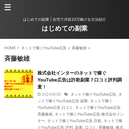
はじめての副業 | 在宅で月収20万稼げる方法紹介
はじめての副業
HOME
>
ネットで稼ぐYouTube広告
>
斉藤敏雄
>
斉藤敏雄
株式会社インターのネットで稼ぐ
YouTube広告は詐欺副業？口コミ評判調
査！
2024/8/30
ネットで稼ぐYouTube広告
,
ネ
ットで稼ぐYouTube広告 副業
,
ネットで稼ぐ
YouTube広告 口コミ
,
ネットで稼ぐYouTube広告
斉藤敏雄
,
ネットで稼ぐYouTube広告 株式会社イン
ター
,
ネットで稼ぐYouTube広告 詐欺
,
ネットで稼
ぐYouTube広告 評判
,
副業
,
口コミ
,
斉藤敏雄
,
株式