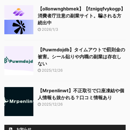
【ollonwnghbmek】【fznigqfvykogp】
消費者庁注意の副業サイト。騙される方
続出中
2026/1/3
【Puwmdojdb】タイムアウトで罰則金の
被害。シール貼りや内職の副業は存在し
ない
2025/12/26
【Mrpenlinwt】不正取引で口座凍結や個
人情報も抜かれる？口コミ情報あり
2025/12/26
お知らせ