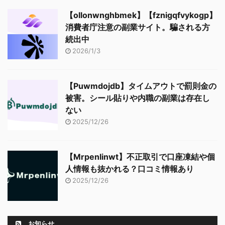
【ollonwnghbmek】【fznigqfvykogp】
消費者庁注意の副業サイト。騙される方
続出中
2026/1/3
【Puwmdojdb】タイムアウトで罰則金の
被害。シール貼りや内職の副業は存在し
ない
2025/12/26
【Mrpenlinwt】不正取引で口座凍結や個
人情報も抜かれる？口コミ情報あり
2025/12/26
お知らせ