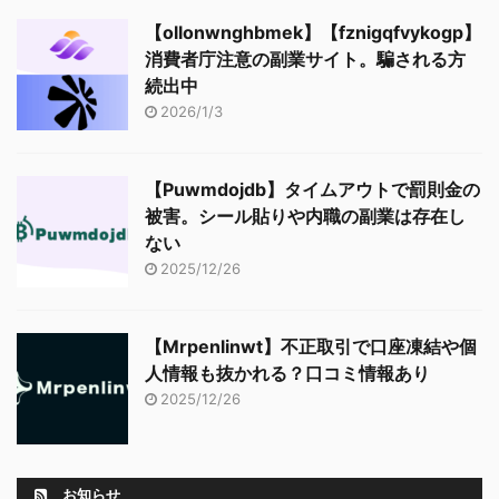
【ollonwnghbmek】【fznigqfvykogp】
消費者庁注意の副業サイト。騙される方
続出中
2026/1/3
【Puwmdojdb】タイムアウトで罰則金の
被害。シール貼りや内職の副業は存在し
ない
2025/12/26
【Mrpenlinwt】不正取引で口座凍結や個
人情報も抜かれる？口コミ情報あり
2025/12/26
お知らせ