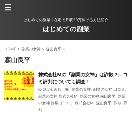
はじめての副業 | 在宅で月収20万稼げる方法紹介
はじめての副業
HOME
>
副業の女神
>
森山良平
>
森山良平
株式会社Mの『副業の女神』は詐欺？口コ
ミ評判についても調査！
2024/9/13
副業の女神
,
副業の女神 口コミ
,
副業の女神 株式会社M
,
副業の女神 森山良平
,
副業
の女神 詐欺
,
口コミ
,
株式会社M
,
森山良平
,
詐欺
,
評
判