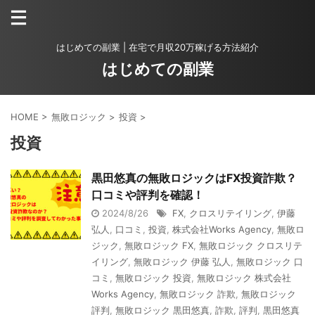
はじめての副業 | 在宅で月収20万稼げる方法紹介
はじめての副業
HOME
>
無敗ロジック
>
投資
>
投資
黒田悠真の無敗ロジックはFX投資詐欺？
口コミや評判を確認！
2024/8/26
FX
,
クロスリテイリング
,
伊藤
弘人
,
口コミ
,
投資
,
株式会社Works Agency
,
無敗ロ
ジック
,
無敗ロジック FX
,
無敗ロジック クロスリテ
イリング
,
無敗ロジック 伊藤 弘人
,
無敗ロジック 口
コミ
,
無敗ロジック 投資
,
無敗ロジック 株式会社
Works Agency
,
無敗ロジック 詐欺
,
無敗ロジック
評判
,
無敗ロジック 黒田悠真
,
詐欺
,
評判
,
黒田悠真