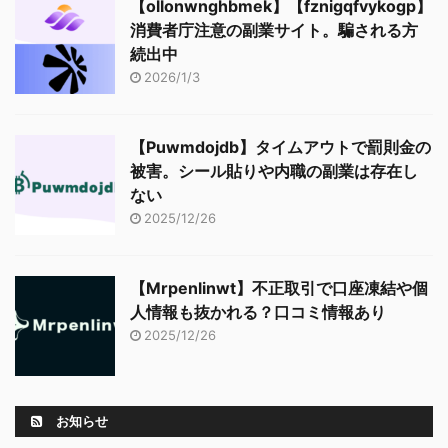
【ollonwnghbmek】【fznigqfvykogp】
消費者庁注意の副業サイト。騙される方
続出中
2026/1/3
【Puwmdojdb】タイムアウトで罰則金の
被害。シール貼りや内職の副業は存在し
ない
2025/12/26
【Mrpenlinwt】不正取引で口座凍結や個
人情報も抜かれる？口コミ情報あり
2025/12/26
お知らせ