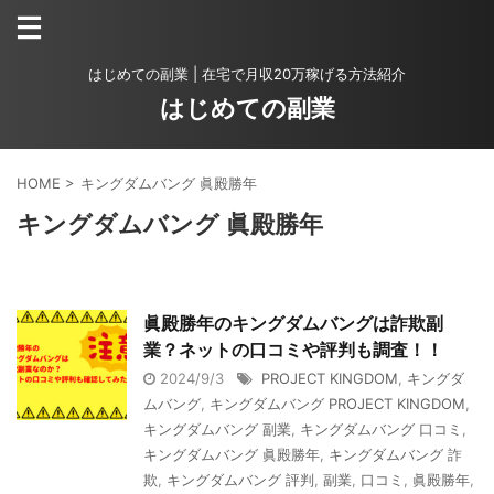
はじめての副業 | 在宅で月収20万稼げる方法紹介
はじめての副業
HOME
>
キングダムバング 眞殿勝年
キングダムバング 眞殿勝年
眞殿勝年のキングダムバングは詐欺副
業？ネットの口コミや評判も調査！！
2024/9/3
PROJECT KINGDOM
,
キングダ
ムバング
,
キングダムバング PROJECT KINGDOM
,
キングダムバング 副業
,
キングダムバング 口コミ
,
キングダムバング 眞殿勝年
,
キングダムバング 詐
欺
,
キングダムバング 評判
,
副業
,
口コミ
,
眞殿勝年
,