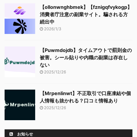
【ollonwnghbmek】【fznigqfvykogp】
消費者庁注意の副業サイト。騙される方
続出中
2026/1/3
【Puwmdojdb】タイムアウトで罰則金の
被害。シール貼りや内職の副業は存在し
ない
2025/12/26
【Mrpenlinwt】不正取引で口座凍結や個
人情報も抜かれる？口コミ情報あり
2025/12/26
お知らせ