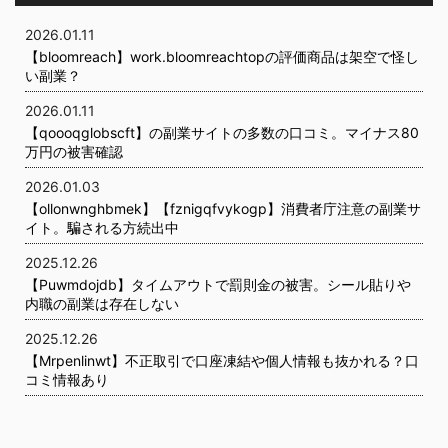
2026.01.11
【bloomreach】work.bloomreachtopの評価商品は架空で怪し
い副業？
2026.01.11
【qoooqglobscft】の副業サイトの多数の口コミ。マイナス80
万円の被害確認
2026.01.03
【ollonwnghbmek】【fznigqfvykogp】消費者庁注意の副業サ
イト。騙される方続出中
2025.12.26
【Puwmdojdb】タイムアウトで罰則金の被害。シール貼りや
内職の副業は存在しない
2025.12.26
【Mrpenlinwt】不正取引で口座凍結や個人情報も抜かれる？口
コミ情報あり