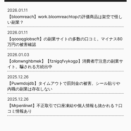
2026.01.11
【bloomreach】work.bloomreachtopの評価商品は架空で怪し
い副業？
2026.01.11
【qoooqglobscft】の副業サイトの多数の口コミ。マイナス80
万円の被害確認
2026.01.03
【ollonwnghbmek】【fznigqfvykogp】消費者庁注意の副業サ
イト。騙される方続出中
2025.12.26
【Puwmdojdb】タイムアウトで罰則金の被害。シール貼りや
内職の副業は存在しない
2025.12.26
【Mrpenlinwt】不正取引で口座凍結や個人情報も抜かれる？口
コミ情報あり