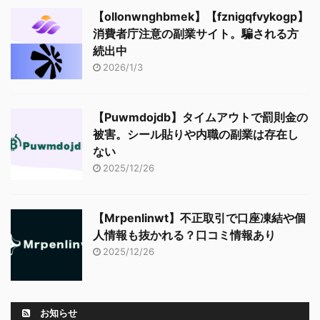
【ollonwnghbmek】【fznigqfvykogp】
消費者庁注意の副業サイト。騙される方
続出中
2026/1/3
【Puwmdojdb】タイムアウトで罰則金の
被害。シール貼りや内職の副業は存在し
ない
2025/12/26
【Mrpenlinwt】不正取引で口座凍結や個
人情報も抜かれる？口コミ情報あり
2025/12/26
お知らせ