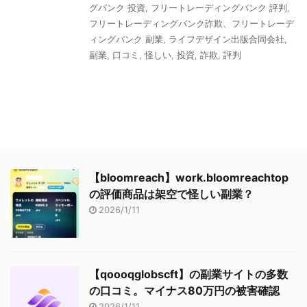
グバンク 投資
,
フリートレーディングバンク 評判
,
フリートレーディングバンク詐欺、フリートレーデ
ィングバンク 副業
,
ライフデザイン出版合同会社
,
副業
,
口コミ
,
怪しい
,
投資
,
詐欺
,
評判
【bloomreach】work.bloomreachtop
の評価商品は架空で怪しい副業？
2026/1/11
【qoooqglobscft】の副業サイトの多数
の口コミ。マイナス80万円の被害確認
2026/1/11