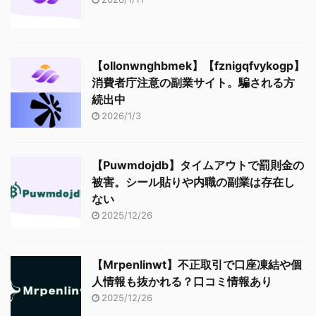
【ollonwnghbmek】【fznigqfvykogp】
消費者庁注意の副業サイト。騙される方
続出中
2026/1/3
【Puwmdojdb】タイムアウトで罰則金の
被害。シール貼りや内職の副業は存在し
ない
2025/12/26
【Mrpenlinwt】不正取引で口座凍結や個
人情報も抜かれる？口コミ情報あり
2025/12/26