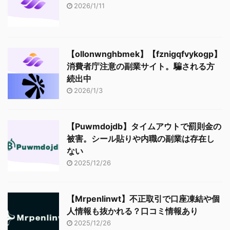
2026/1/11
【ollonwnghbmek】【fznigqfvykogp】
消費者庁注意の副業サイト。騙される方
続出中
2026/1/3
【Puwmdojdb】タイムアウトで罰則金の
被害。シール貼りや内職の副業は存在し
ない
2025/12/26
【Mrpenlinwt】不正取引で口座凍結や個
人情報も抜かれる？口コミ情報あり
2025/12/26