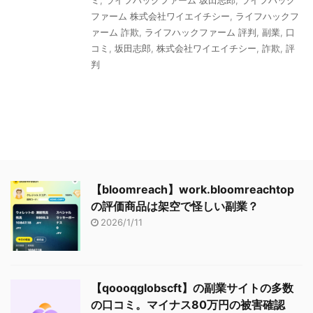
ミ
,
ライフハックファーム 坂田志郎
,
ライフハック
ファーム 株式会社ワイエイチシー
,
ライフハックフ
ァーム 詐欺
,
ライフハックファーム 評判
,
副業
,
口
コミ
,
坂田志郎
,
株式会社ワイエイチシー
,
詐欺
,
評
判
【bloomreach】work.bloomreachtop
の評価商品は架空で怪しい副業？
2026/1/11
【qoooqglobscft】の副業サイトの多数
の口コミ。マイナス80万円の被害確認