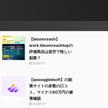
【bloomreach】
work.bloomreachtopの
評価商品は架空で怪しい
副業？
2026/1/11
【qoooqglobscft】の副
業サイトの多数の口コ
ミ。マイナス80万円の被
害確認
2026/1/11