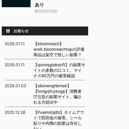
あり
2025/12/26
お知らせ
2026.01.11
【bloomreach】
work.bloomreachtopの評価
商品は架空で怪しい副業？
2026.01.11
【qoooqglobscft】の副業サ
イトの多数の口コミ。マイ
ナス80万円の被害確認
2026.01.03
【ollonwnghbmek】
【fznigqfvykogp】消費者
庁注意の副業サイト。騙さ
れる方続出中
2025.12.26
【Puwmdojdb】タイムアウ
トで罰則金の被害。シール
貼りや内職の副業は存在し
ない