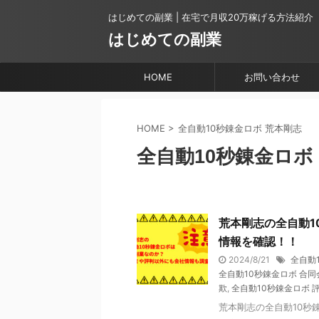
はじめての副業 | 在宅で月収20万稼げる方法紹介
はじめての副業
HOME
お問い合わせ
HOME
>
全自動10秒錬金ロボ 荒本剛志
全自動10秒錬金ロボ
荒本剛志の全自動1
情報を確認！！
2024/8/21
全自動
全自動10秒錬金ロボ 合
欺
,
全自動10秒錬金ロボ 
荒本剛志の全自動10秒