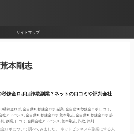
サイトマップ
 荒本剛志
0秒錬金ロボは詐欺副業？ネットの口コミや評判会社
10秒錬金ロボ
,
全自動10秒錬金ロボ 副業
,
全自動10秒錬金ロボ 口コミ
,
同会社アドバンス
,
全自動10秒錬金ロボ 荒本剛志
,
全自動10秒錬金ロボ 詐
評判
,
副業
,
口コミ
,
合同会社アドバンス
,
荒本剛志
,
詐欺
,
評判
錬金ロボについて調べてみました。 ネットビジネスを副業にする人