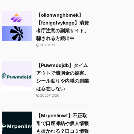
【ollonwnghbmek】
【fznigqfvykogp】消費
者庁注意の副業サイト。
騙される方続出中
2026/1/3
【Puwmdojdb】タイム
アウトで罰則金の被害。
シール貼りや内職の副業
は存在しない
2025/12/26
【Mrpenlinwt】不正取
引で口座凍結や個人情報
も抜かれる？口コミ情報