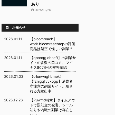
あり
2025/12/26
お知らせ
2026.01.11
【bloomreach】
work.bloomreachtopの評価
商品は架空で怪しい副業？
2026.01.11
【qoooqglobscft】の副業サ
イトの多数の口コミ。マイ
ナス80万円の被害確認
2026.01.03
【ollonwnghbmek】
【fznigqfvykogp】消費者
庁注意の副業サイト。騙さ
れる方続出中
2025.12.26
【Puwmdojdb】タイムアウ
トで罰則金の被害。シール
貼りや内職の副業は存在し
ない