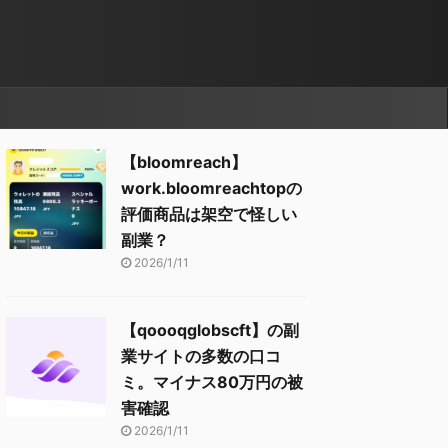
【bloomreach】
work.bloomreachtopの
評価商品は架空で怪しい
副業？
2026/1/11
【qoooqglobscft】の副
業サイトの多数の口コ
ミ。マイナス80万円の被
害確認
2026/1/11