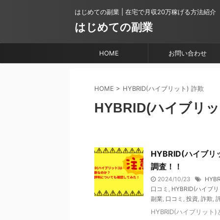
はじめての副業 | 在宅で月収20万稼げる方法紹介
はじめての副業
HOME
お問い合わせ
HOME
>
HYBRID(ハイブリット) 詐欺
HYBRID(ハイブリッ
HYBRID(ハイ
調査！！
2024/10/23
HYB
口コミ
,
HYBRID(ハイブリ
副業
,
口コミ
,
投資
,
詐欺
,
HYBRID(ハイブリッ