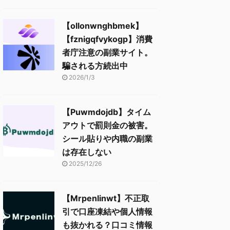
【ollonwnghbmek】
【fznigqfvykogp】消費
者庁注意の副業サイト。
騙される方続出中
2026/1/3
【Puwmdojdb】タイム
アウトで罰則金の被害。
シール貼りや内職の副業
は存在しない
2025/12/26
【Mrpenlinwt】不正取
引で口座凍結や個人情報
も抜かれる？口コミ情報