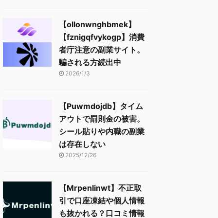
【ollonwnghbmek】
【fznigqfvykogp】消費
者庁注意の副業サイト。
騙される方続出中
2026/1/3
【Puwmdojdb】タイム
アウトで罰則金の被害。
シール貼りや内職の副業
は存在しない
2025/12/26
【Mrpenlinwt】不正取
引で口座凍結や個人情報
も抜かれる？口コミ情報