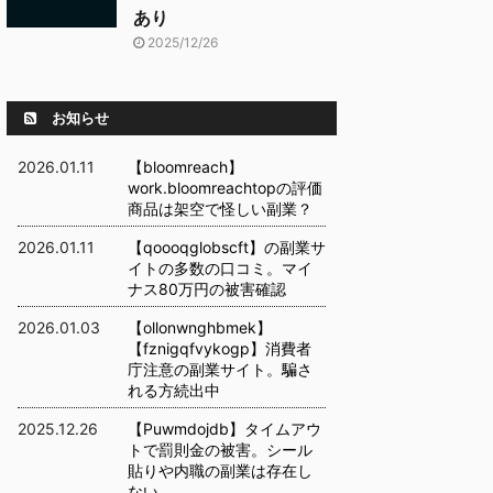
あり
2025/12/26
お知らせ
2026.01.11
【bloomreach】
work.bloomreachtopの評価
商品は架空で怪しい副業？
2026.01.11
【qoooqglobscft】の副業サ
イトの多数の口コミ。マイ
ナス80万円の被害確認
2026.01.03
【ollonwnghbmek】
【fznigqfvykogp】消費者
庁注意の副業サイト。騙さ
れる方続出中
2025.12.26
【Puwmdojdb】タイムアウ
トで罰則金の被害。シール
貼りや内職の副業は存在し
ない