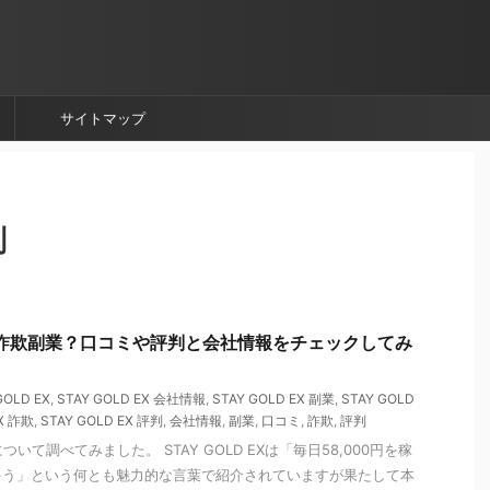
サイトマップ
判
EXは詐欺副業？口コミや評判と会社情報をチェックしてみ
GOLD EX
,
STAY GOLD EX 会社情報
,
STAY GOLD EX 副業
,
STAY GOLD
EX 詐欺
,
STAY GOLD EX 評判
,
会社情報
,
副業
,
口コミ
,
詐欺
,
評判
Xについて調べてみました。 STAY GOLD EXは「毎日58,000円を稼
ゃう」という何とも魅力的な言葉で紹介されていますが果たして本