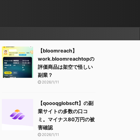
【bloomreach】
work.bloomreachtopの
評価商品は架空で怪しい
副業？
2026/1/11
【qoooqglobscft】の副
業サイトの多数の口コ
ミ。マイナス80万円の被
害確認
2026/1/11