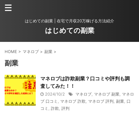
はじめての副業 | 在宅で月収20万稼げる方法紹介
はじめての副業
HOME
>
マネロブ
>
副業
>
副業
マネロブは詐欺副業？口コミや評判も調
査してみた！！
2024/10/2
マネロブ
,
マネロブ 副業
,
マネロ
ブ 口コミ
,
マネロブ 詐欺
,
マネロブ 評判
,
副業
,
口
コミ
,
詐欺
,
評判