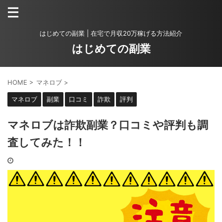
はじめての副業 | 在宅で月収20万稼げる方法紹介
はじめての副業
HOME
>
マネロブ
>
マネロブ
副業
口コミ
詐欺
評判
マネロブは詐欺副業？口コミや評判も調
査してみた！！