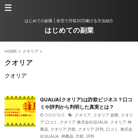
はじめての副業 | 在宅で月収20万稼げる方法紹介
はじめての副業
HOME
>
クオリア
>
クオリア
クオリア
QUALIA(クオリア)は詐欺ビジネス？口コ
ミや評判から判明した真実とは？
2024/10/3
クオリア
,
クオリア 副業
,
クオリ
ア 口コミ
,
クオリア 株式会社QUALIA
,
クオリア 神
農晶
,
クオリア 詐欺
,
クオリア 評判
,
口コミ
,
株式会
社QUALIA
,
神農晶
,
詐欺
,
評判