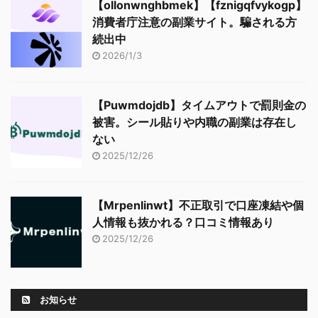
【ollonwnghbmek】【fznigqfvykogp】
消費者庁注意の副業サイト。騙される方
続出中
2026/1/3
【Puwmdojdb】タイムアウトで罰則金の
被害。シール貼りや内職の副業は存在し
ない
2025/12/26
【Mrpenlinwt】不正取引で口座凍結や個
人情報も抜かれる？口コミ情報あり
2025/12/26
お知らせ