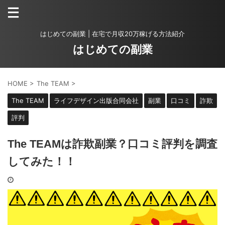
はじめての副業 | 在宅で月収20万稼げる方法紹介
はじめての副業
HOME
>
The TEAM
>
The TEAM
ライフデザイン出版合同会社
副業
口コミ
詐欺
評判
The TEAMは詐欺副業？口コミ評判を調査
してみた！！